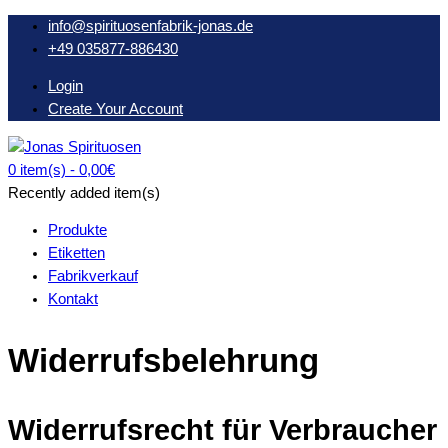
Skip
info@spirituosenfabrik-jonas.de
to
+49 035877-886430
content
Login
Create Your Account
0 item(s) -
0,00€
Oberlausitzer Spirituosen seit 1934
Recently added item(s)
Produkte
Etiketten
Fabrikverkauf
Kontakt
Widerrufsbelehrung
Widerrufsrecht für Verbraucher