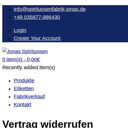
Skip
info@spirituosenfabrik-jonas.de
to
+49 035877-886430
content
Login
Create Your Account
0 item(s) -
0,00€
Oberlausitzer Spirituosen seit 1934
Recently added item(s)
Produkte
Etiketten
Fabrikverkauf
Kontakt
Vertrag widerrufen