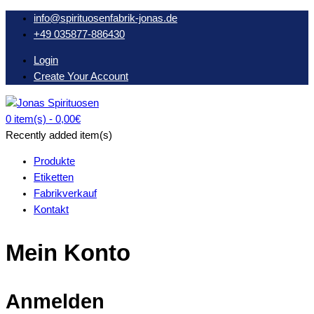
Skip
info@spirituosenfabrik-jonas.de
to
+49 035877-886430
content
Login
Create Your Account
0 item(s) -
0,00€
Oberlausitzer Spirituosen seit 1934
Recently added item(s)
Produkte
Etiketten
Fabrikverkauf
Kontakt
Mein Konto
Anmelden